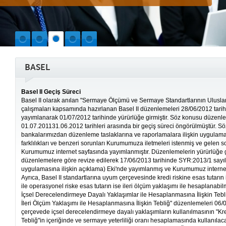
BASEL
Basel II Geçiş Süreci
Basel II olarak anılan "Sermaye Ölçümü ve Sermaye Standartlarının Ulusla
çalışmaları kapsamında hazırlanan Basel II düzenlemeleri 28/06/2012 tari
yayımlanarak 01/07/2012 tarihinde yürürlüğe girmiştir. Söz konusu düzen
01.07.201131.06.2012 tarihleri arasında bir geçiş süreci öngörülmüştür. S
bankalarımızdan düzenleme taslaklarına ve raporlamalara ilişkin uygul
farklılıkları ve benzeri sorunları Kurumumuza iletmeleri istenmiş ve gelen sor
Kurumumuz internet sayfasında yayımlanmıştır. Düzenlemelerin yürürlüğe gi
düzenlemelere göre revize edilerek 17/06/2013 tarihinde SYR:2013/1 sayıl
uygulamasına ilişkin açıklama) Eki'nde yayımlanmış ve Kurumumuz internet 
Ayrıca, Basel II standartlarına uyum çerçevesinde kredi riskine esas tutarı
ile operasyonel riske esas tutarın ise ileri ölçüm yaklaşımı ile hesaplanabi
İçsel Derecelendirmeye Dayalı Yaklaşımlar ile Hesaplanmasına İlişkin Tebl
İleri Ölçüm Yaklaşımı ile Hesaplanmasına İlişkin Tebliğ" düzenlemeleri 06/
çerçevede içsel derecelendirmeye dayalı yaklaşımların kullanılmasının "Kred
Tebliğ"in içeriğinde ve sermaye yeterliliği oranı hesaplamasında kullanıla