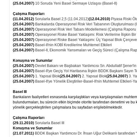
(25.04.2007)
10 Soruda Yeni Basel Sermaye Uzlaşısı (Basel-II)
Çalışma Raporları
(11.04.2012)
Sorularla Basel 2,5 (11.04.2012)
(12.04.2010)
Piyasa Riski Ö
(25.04.2007)
Bankalarda Operasyonel Risk Veri Tabanının Oluşturulması 
(25.04.2007)
Operasyonel Risk Veri Tabanı Modellemesi (Çalışma Raporu
(25.04.2007)
Operasyonel Riske Basel Yaklaşımı: Risk Verilerine İlişkin B
(25.04.2007)
Operasyonel Riske Basel Yaklaşımı: Üç Yapısal Blok Çerçev
(25.04.2007)
Basel-II'nin KOBİ Kredilerine Muhtemel Etkileri
(25.04.2007)
Basel-II, Ekonomik Yansımaları ve Geçiş Süreci (Çalışma Ra
Konuşma ve Sunumlar
(25.04.2007)
Devlet Bakanı ve Başbakan Yardımcısı Sn. Abdullatif Şener'in
(25.04.2007)
Basel-II'ye Geçiş Yol Haritasına İlişkin BDDK Başkanı Sayın T
(25.04.2007)
1. Yapısal Blok
(25.04.2007)
2. Yapısal Blok
(25.04.2007)
3. Ya
(25.04.2007)
Basel-II'ye Yönelik Eleştiriler-Basel-II'nin Muhtemel Etkileri-
Basel III
Bankaların faaliyetleri esnasında karşılaştıkları veya karşılaşmaları muhteme
bulundurmaları, bu sürecin etkin biçimde otorite tarafından denetimi ve 
yönelik gerçekleştirilen çalışmalara bu sayfadan erişilebilmektedir.
Çalışma Raporları
(29.11.2010)
Sorularla Basel III
Konuşma ve Sunumlar
(21.07.2011)
BDDK Başkan Yardımcısı Dr. İhsan Uğur Delikanlı tarafından “B