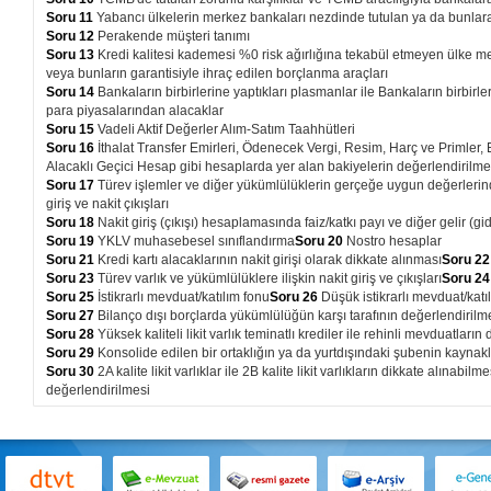
Soru 11
Yabancı ülkelerin merkez bankaları nezdinde tutulan ya da bunlara ya
Soru 12
Perakende müşteri tanımı
Soru 13
Kredi kalitesi kademesi %0 risk ağırlığına tekabül etmeyen ülke m
veya bunların garantisiyle ihraç edilen borçlanma araçları
Soru 14
Bankaların birbirlerine yaptıkları plasmanlar ile Bankaların birbirl
para piyasalarından alacaklar
Soru 15
Vadeli Aktif Değerler Alım-Satım Taahhütleri
Soru 16
İthalat Transfer Emirleri, Ödenecek Vergi, Resim, Harç ve Primler, 
Alacaklı Geçici Hesap gibi hesaplarda yer alan bakiyelerin değerlendirilme
Soru 17
Türev işlemler ve diğer yükümlülüklerin gerçeğe uygun değerlerinde
giriş ve nakit çıkışları
Soru 18
Nakit giriş (çıkışı) hesaplamasında faiz/katkı payı ve diğer gelir (gi
Soru 19
YKLV muhasebesel sınıflandırma
Soru 20
Nostro hesaplar
Soru 21
Kredi kartı alacaklarının nakit girişi olarak dikkate alınması
Soru 2
Soru 23
Türev varlık ve yükümlülüklere ilişkin nakit giriş ve çıkışları
Soru 2
Soru 25
İstikrarlı mevduat/katılım fonu
Soru 26
Düşük istikrarlı mevduat/katı
Soru 27
Bilanço dışı borçlarda yükümlülüğün karşı tarafının değerlendirilm
Soru 28
Yüksek kaliteli likit varlık teminatlı krediler ile rehinli mevduatları
Soru 29
Konsolide edilen bir ortaklığın ya da yurtdışındaki şubenin kayna
Soru 30
2A kalite likit varlıklar ile 2B kalite likit varlıkların dikkate alınabi
değerlendirilmesi