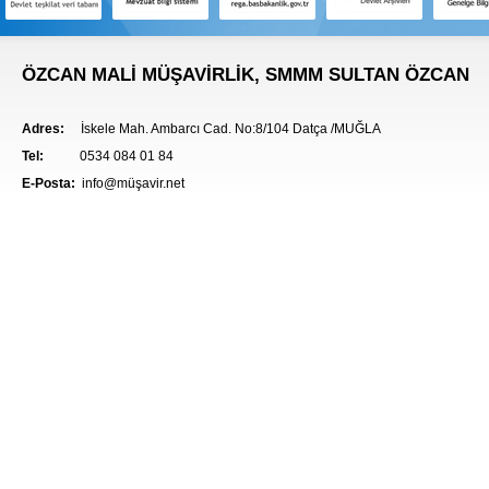
ÖZCAN MALİ MÜŞAVİRLİK, SMMM SULTAN ÖZCAN
Adres:
İskele Mah. Ambarcı Cad. No:8/104 Datça /MUĞLA
Tel:
0534 084 01 84
E-Posta:
info@müşavir.net