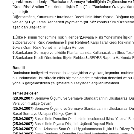
gerektirmesi nedeniyle "Bankaların Sermaye Yeterliliğinin Ölçülmesine ve D
"Kredi Riski Azaltım Tekniklerine İlişkin Tebliğ" ile "Bankaların Özkaynakları
gidilmiştir.
Diğer taraftan, Kurumumuz tarafından Basel II’nin İkinci Yapısal Bloğuna 
verilen İyi Uygulama Rehberleri yayımlanmıştır. Söz konusu tüm düzenleme 
aşağıdan ulaşılabilir:
1.
Ülke Riskinin Yönetimine İlişkin Rehber
2.
Piyasa Riski Yönetimine İlişki
3.
Operasyonel Risk Yönetimine İlişkin Rehber
4.
Karşı Taraf Kredi Riskinin 
5.
Faiz Oranı Riski Yönetimine İlişkin Rehber
6.
Bankaların Sermaye ve Likidite Planlamasında Kullanacakları Stres Testle
7.
Bankaların Kredi Yönetimine İlişkin Rehber
8.
İSEDES Raporu Hakkında 
Basel II
Bankaların faaliyetleri esnasında karşılaştıkları veya karşılaşmaları muhteme
bulundurmaları, bu sürecin etkin biçimde otorite tarafından denetimi ve 
yönelik gerçekleştirilen çalışmalara bu sayfadan erişilebilmektedir.
Temel Belgeler
(28.06.2007)
Sermaye Ölçümü ve Sermaye Standartlarının Uluslararası Dü
Versiyon (Türkçe Çeviri)
(25.04.2007)
Sermaye Ölçümü ve Sermaye Standartlarının Uluslararası Düze
Basel Sermaye Uzlaşısı (Türkçe Çeviri)
(25.04.2007)
Basel-II'nin Denetim Otoritesinin İncelemesi-İkinci Yapısal Blo
(25.04.2007)
Basel-II'nin Piyasa Disiplini-Üçüncü Yapısal Blok
(25.04.2007)
Yeni Uzlaşının Sınır Ötesi Uygulanmasına İlişkin Üst Düzey P