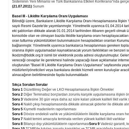
Sisteminin Yeni Mimarisi ve Türk Bankalarına Etkileri Konferansı”nda gerç
(21.07.2011)
Sunum
Basel III - Likidite Karşılama Oranı Uygulaması
Bilindiği üzere, Bankaların Likidite Karşılama Oranı Hesaplamasına İlişkin
sayılı Resmi Gazete'de yayımlanmıştır. Yönetmelik uyarınca 01.04.2014 ta
eki şablonları dikkate alarak 01.01.2014 tarihinden itibaren geçerli olmak
konsolide olan ve olmayan bazda likidite karşılama oranı hesaplayacakları
oran tutturma yükümlülükleri bulunmaksızın hesapladıkları oranları Kuru
bağlanmıştır. Yönetmelik uyarınca bankalarca hesaplanması gereken toplam
oranına ilişkin uygulamadan kaynaklanacak yorum farklılıkları ve benzeri so
lkodzm@bddk.org.tr isimli bir elektronik posta adresi oluşturulmuştur. Gel
vereceği cevaplar ile gerekmesi halinde yapacağı ilave açıklamalar interne
oluşturulan "Basel III Likidite Karşılama Oranı Uygulaması" sayfasında yay
müdürleri/yöneticileri veya bankalara destek hizmeti veren kuruluşlar aracı
alınacağının belirtilmesinde fayda bulunmaktadır.
Sıkça Sorulan Sorular
Soru 1
Düzeltilmiş Değer ve LKO Hesaplamasına İlişkin Örnekler
Soru 2
Diğer Teminatsız borçlardan zorunlu karşılık uygulamasına ilişkin ö
Soru 3
Vadesine 30 gün veya daha az süre kalan yüksek kaliteli likit varlık 
Soru 4
Nakit çıkışı hesaplamasında dikkate alınacak giderler ile dikkate 
Soru 5
Kıymetli madenlerin raporlanması
Soru 6
Dövize endeksli varlık ve yükümlülüklerin likidite karşılama oranı 
Soru 7
Nakit temini amacıyla teminata verilen yüksek kaliteli likit varlıklar
Soru 8
Bilanço dışı yükümlülüklerin raporlanması
Soru 9
Vadesiz garanti, k
Soru 10
TCMB'de tutulan zorunlu karşılıklar ve TCMB aracılığıyla bankalara